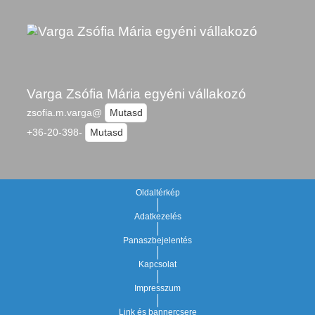
Varga Zsófia Mária egyéni vállakozó
zsofia.m.varga@
Mutasd
+36-20-398-
Mutasd
Oldaltérkép
Adatkezelés
Panaszbejelentés
Kapcsolat
Impresszum
Link és bannercsere