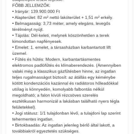
FŐBB JELLEMZŐK:
• Irányár: 139.900.000 Ft
• Alapterület: 82 m² nettó lakóterület + 1,51 m² erkély.
• Belmagasság: 3,73 méter, amely elegáns, levegős
térélményt nyújt.
• Tájolás: Dél-keleti, melynek köszönhetően a terek
kimondottan napfényesek.
• Emelet: 1. emelet, a társasházban karbantartott lift
üzemel.
• Fűtés és hűtés: Modern, karbantartásmentes
elektromos padlófűtés és klímaberendezés. (Amennyiben
valaki még a klasszikus gázfűtésben hinne, az ingatlan
teljes rugalmasságot biztosít: az átállás egy kéménybe
kötött kondenzációs kazánnal és radiátoros hőleadókkal
utólag is könnyedén, komolyabb falbontás nélkül
megoldható; a falon kívüli rézcsöves szerelés
esztétikusan harmonizál a lakásban található nyers tégla
felületekkel).
• Jogi státusz: 1/1 tulajdonban lévő, a tulajdoni lap szerint
tehermentes ingatlan.
• Birtokbaadás: Az ingatlan jelenleg bérlő által lakott, a
továbbiakról egyeztetés szükséges.