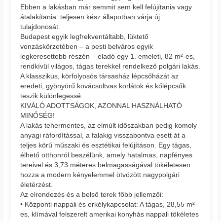
Ebben a lakásban már semmit sem kell felújítania vagy
átalakítania: teljesen kész állapotban várja új
tulajdonosát.
Budapest egyik legfrekventáltabb, lüktető
vonzáskörzetében – a pesti belváros egyik
legkeresettebb részén – eladó egy 1. emeleti, 82 m²-es,
rendkívül világos, tágas terekkel rendelkező polgári lakás.
A klasszikus, körfolyosós társasház lépcsőházát az
eredeti, gyönyörű kovácsoltvas korlátok és kőlépcsők
teszik különlegessé.
KIVÁLÓ ADOTTSÁGOK, AZONNAL HASZNÁLHATÓ
MINŐSÉG!
A lakás tehermentes, az elmúlt időszakban pedig komoly
anyagi ráfordítással, a falakig visszabontva esett át a
teljes körű műszaki és esztétikai felújításon. Egy tágas,
élhető otthonról beszélünk, amely hatalmas, napfényes
tereivel és 3,73 méteres belmagasságával tökéletesen
hozza a modern kényelemmel ötvözött nagypolgári
életérzést.
Az elrendezés és a belső terek főbb jellemzői:
• Központi nappali és erkélykapcsolat: A tágas, 28,55 m²-
es, klímával felszerelt amerikai konyhás nappali tökéletes