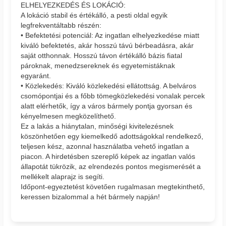
ELHELYEZKEDÉS ÉS LOKÁCIÓ:
A lokáció stabil és értékálló, a pesti oldal egyik
legfrekventáltabb részén:
• Befektetési potenciál: Az ingatlan elhelyezkedése miatt
kiváló befektetés, akár hosszú távú bérbeadásra, akár
saját otthonnak. Hosszú távon értékálló bázis fiatal
pároknak, menedzsereknek és egyetemistáknak
egyaránt.
• Közlekedés: Kiváló közlekedési ellátottság. A belváros
csomópontjai és a főbb tömegközlekedési vonalak percek
alatt elérhetők, így a város bármely pontja gyorsan és
kényelmesen megközelíthető.
Ez a lakás a hiánytalan, minőségi kivitelezésnek
köszönhetően egy kiemelkedő adottságokkal rendelkező,
teljesen kész, azonnal használatba vehető ingatlan a
piacon. A hirdetésben szereplő képek az ingatlan valós
állapotát tükrözik, az elrendezés pontos megismerését a
mellékelt alaprajz is segíti.
Időpont-egyeztetést követően rugalmasan megtekinthető,
keressen bizalommal a hét bármely napján!