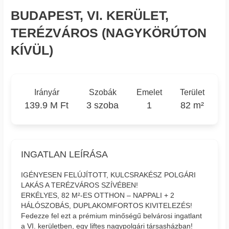
BUDAPEST, VI. KERÜLET,
TERÉZVÁROS (NAGYKÖRÚTON
KÍVÜL)
Irányár
Szobák
Emelet
Terület
139.9 M Ft
3 szoba
1
82 m²
INGATLAN LEÍRÁSA
IGÉNYESEN FELÚJÍTOTT, KULCSRAKÉSZ POLGÁRI
LAKÁS A TERÉZVÁROS SZÍVÉBEN!
ERKÉLYES, 82 M²-ES OTTHON – NAPPALI + 2
HÁLÓSZOBÁS, DUPLAKOMFORTOS KIVITELEZÉS!
Fedezze fel ezt a prémium minőségű belvárosi ingatlant
a VI. kerületben, egy liftes nagypolgári társasházban!