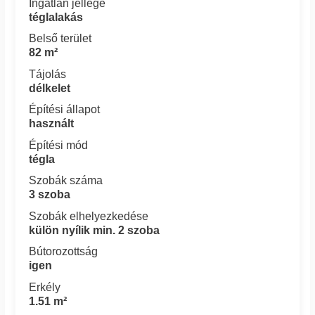
Ingatlan jellege
téglalakás
Belső terület
82 m²
Tájolás
délkelet
Építési állapot
használt
Építési mód
tégla
Szobák száma
3 szoba
Szobák elhelyezkedése
külön nyílik min. 2 szoba
Bútorozottság
igen
Erkély
1.51 m²