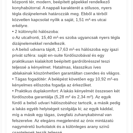
központi tér, modern, beépített gépekkel rendelkező
konyhabútorral. A nappali karakterét a stílusos, nyers
tégla dizájnelemek határozzák meg. Ebből a térből
közvetlen kapcsolat nyílik a saját, 1,51 m²-es utcai
erkélyre.
• 2 különnyíló hálószoba:
o Az utcafronti, 15,40 m²-es szoba ugyancsak nyers tégla
dizájnelemekkel rendelkezik.
o A belső udvarra tájolt, 17,63 m²-es hálószoba egy igazi
privát szféra: saját en-suite fürdőszobával és egy
praktikusan kialakított beépített gardróbrésszel teszi
teljessé a kényelmet. Hatalmas, klasszikus íves
ablakainak köszönhetően garantáltan csendes és világos.
• Tágas fogadótér: A belépést követően egy 10,92 m²-es
kényelmes előszoba fogadja az érkezőket.
• Praktikus duplakomfort: A lakás kényelmét összesen két
fürdőszoba garantálja (5,28 m² és 2,34 m²). Az egyik
fürdő a belső udvari hálószobához tartozik, a másik pedig
a lakás egyéb helyiségeit szolgálja ki; az egyik káddal,
míg a másik egy tágas, üvegfalú zuhanykabinnal van
felszerelve. Az elegáns megjelenést az ónix mintázatú
nagyméretű burkolatok és a különleges arany színű
csaptelepek teszik teljessé.